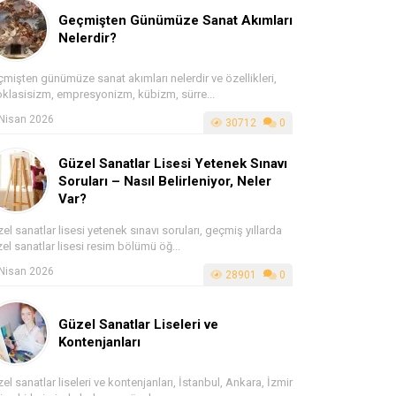
Geçmişten Günümüze Sanat Akımları
Nelerdir?
mişten günümüze sanat akımları nelerdir ve özellikleri,
klasisizm, empresyonizm, kübizm, sürre...
Nisan 2026
30712
0
Güzel Sanatlar Lisesi Yetenek Sınavı
Soruları – Nasıl Belirleniyor, Neler
Var?
el sanatlar lisesi yetenek sınavı soruları, geçmiş yıllarda
el sanatlar lisesi resim bölümü öğ...
Nisan 2026
28901
0
Güzel Sanatlar Liseleri ve
Kontenjanları
el sanatlar liseleri ve kontenjanları, İstanbul, Ankara, İzmir