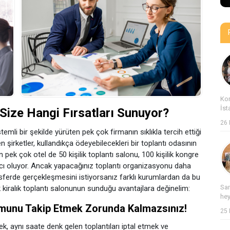
Kon
İst
 Size Hangi Fırsatları Sunuyor?
26 
stemli bir şekilde yürüten pek çok firmanın sıklıkla tercih ettiği
n şirketler, kullandıkça ödeyebilecekleri bir toplantı odasının
ek çok otel de 50 kişilik toplantı salonu, 100 kişilik kongre
ımcı oluyor. Ancak yapacağınız toplantı organizasyonu daha
ferde gerçekleşmesini istiyorsanız farklı kurumlardan da bu
San
k kiralık toplantı salonunun sunduğu avantajlara değinelim:
hey
rumunu Takip Etmek Zorunda Kalmazsınız!
25 
mek, aynı saate denk gelen toplantıları iptal etmek ve