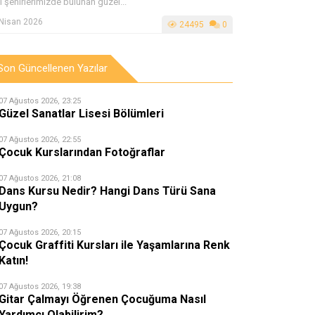
i şehirlerimizde bulunan güzel...
Nisan 2026
24495
0
Son Güncellenen Yazılar
07 Ağustos 2026, 23:25
Güzel Sanatlar Lisesi Bölümleri
07 Ağustos 2026, 22:55
Çocuk Kurslarından Fotoğraflar
07 Ağustos 2026, 21:08
Dans Kursu Nedir? Hangi Dans Türü Sana
Uygun?
07 Ağustos 2026, 20:15
Çocuk Graffiti Kursları ile Yaşamlarına Renk
Katın!
07 Ağustos 2026, 19:38
Gitar Çalmayı Öğrenen Çocuğuma Nasıl
Yardımcı Olabilirim?