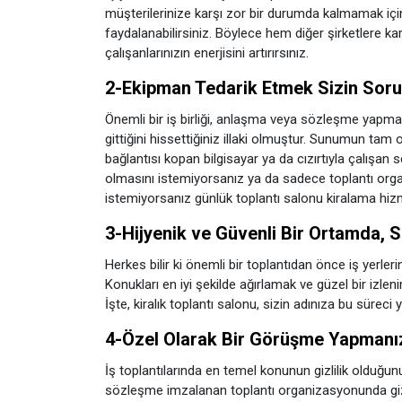
müşterilerinize karşı zor bir durumda kalmamak içi
faydalanabilirsiniz. Böylece hem diğer şirketlere ka
çalışanlarınızın enerjisini artırırsınız.
2-Ekipman Tedarik Etmek Sizin Sor
Önemli bir iş birliği, anlaşma veya sözleşme yapma
gittiğini hissettiğiniz illaki olmuştur. Sunumun ta
bağlantısı kopan bilgisayar ya da cızırtıyla çalışan
olmasını istemiyorsanız ya da sadece toplantı orga
istemiyorsanız günlük toplantı salonu kiralama hizmeti,
3-Hijyenik ve Güvenli Bir Ortamda, S
Herkes bilir ki önemli bir toplantıdan önce iş yerlerin
Konukları en iyi şekilde ağırlamak ve güzel bir izlen
İşte, kiralık toplantı salonu, sizin adınıza bu süre
4-Özel Olarak Bir Görüşme Yapmanız 
İş toplantılarında en temel konunun gizlilik olduğunu b
sözleşme imzalanan toplantı organizasyonunda gizli