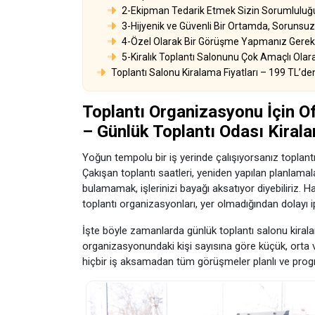
2-Ekipman Tedarik Etmek Sizin Sorumlulu
3-Hijyenik ve Güvenli Bir Ortamda, Sorunsuz B
4-Özel Olarak Bir Görüşme Yapmanız Gerekti
5-Kiralık Toplantı Salonunu Çok Amaçlı Olarak
Toplantı Salonu Kiralama Fiyatları – 199 TL’den
Toplantı Organizasyonu İçin Of
– Günlük Toplantı Odası Kiral
Yoğun tempolu bir iş yerinde çalışıyorsanız toplan
Çakışan toplantı saatleri, yeniden yapılan planlama
bulamamak, işlerinizi bayağı aksatıyor diyebiliriz. 
toplantı organizasyonları, yer olmadığından dolayı ip
İşte böyle zamanlarda günlük toplantı salonu kiralama 
organizasyonundaki kişi sayısına göre küçük, orta ve
hiçbir iş aksamadan tüm görüşmeler planlı ve program