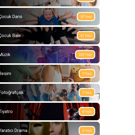
Çocuk Dans
37 Yazı
Çocuk Bale
41 Yazı
Müzik
229 Yazı
Resim
7 Yazı
Fotoğrafçılık
7 Yazı
Tiyatro
6 Yazı
Yaratıcı Drama
6 Yazı