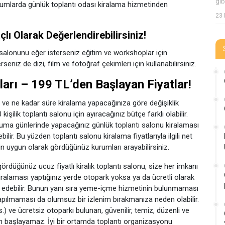
gib
umlarda günlük toplantı odası kiralama hizmetinden
23 
lı Olarak Değerlendirebilirsiniz!
ı salonunu eğer isterseniz eğitim ve workshoplar için
eniz de dizi, film ve fotoğraf çekimleri için kullanabilirsiniz.
ları – 199 TL’den Başlayan Fiyatlar!
ün ve ne kadar süre kiralama yapacağınıza göre değişiklik
 kişilik toplantı salonu için ayıracağınız bütçe farklı olabilir.
cuma günlerinde yapacağınız günlük toplantı salonu kiralaması
lir. Bu yüzden toplantı salonu kiralama fiyatlarıyla ilgili net
çin uygun olarak gördüğünüz kurumları arayabilirsiniz.
 gördüğünüz ucuz fiyatlı kiralık toplantı salonu, size her imkanı
iralaması yaptığınız yerde otopark yoksa ya da ücretli olarak
z edebilir. Bunun yanı sıra yeme-içme hizmetinin bulunmaması
yapılmaması da olumsuz bir izlenim bırakmanıza neden olabilir.
.) ve ücretsiz otoparkı bulunan, güvenilir, temiz, düzenli ve
’den başlayamaz. İyi bir ortamda toplantı organizasyonu