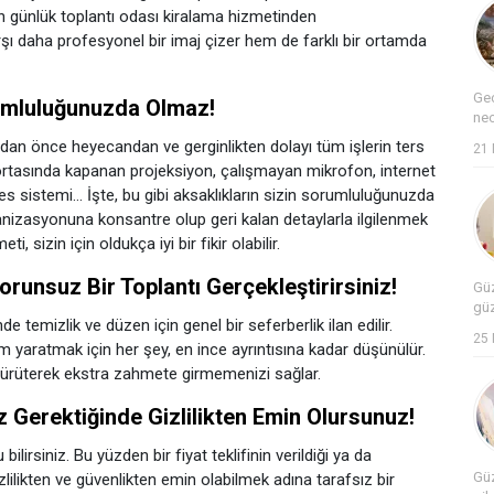
n günlük toplantı odası kiralama hizmetinden
rşı daha profesyonel bir imaj çizer hem de farklı bir ortamda
Geç
umluluğunuzda Olmaz!
neo
dan önce heyecandan ve gerginlikten dolayı tüm işlerin ters
21 
m ortasında kapanan projeksiyon, çalışmayan mikrofon, internet
 ses sistemi… İşte, bu gibi aksaklıkların sizin sorumluluğunuzda
nizasyonuna konsantre olup geri kalan detaylarla ilgilenmek
 sizin için oldukça iyi bir fikir olabilir.
orunsuz Bir Toplantı Gerçekleştirirsiniz!
Güz
güz
de temizlik ve düzen için genel bir seferberlik ilan edilir.
25 
im yaratmak için her şey, en ince ayrıntısına kadar düşünülür.
ci yürüterek ekstra zahmete girmemenizi sağlar.
Gerektiğinde Gizlilikten Emin Olursunuz!
ilirsiniz. Bu yüzden bir fiyat teklifinin verildiği ya da
Güz
likten ve güvenlikten emin olabilmek adına tarafsız bir