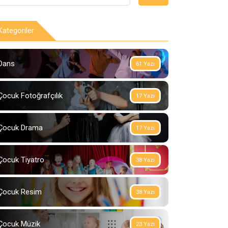
Kategoriler
Dans
61 Yazı
Çocuk Fotoğrafçılık
17 Yazı
Çocuk Drama
17 Yazı
Çocuk Tiyatro
38 Yazı
Çocuk Resim
38 Yazı
Çocuk Müzik
23 Yazı