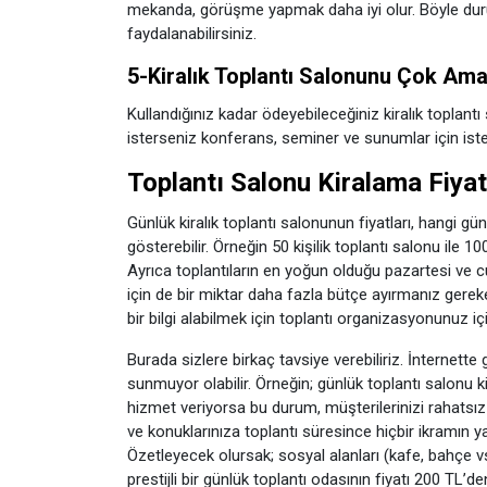
mekanda, görüşme yapmak daha iyi olur. Böyle dur
faydalanabilirsiniz.
5-Kiralık Toplantı Salonunu Çok Amaç
Kullandığınız kadar ödeyebileceğiniz kiralık toplant
isterseniz konferans, seminer ve sunumlar için isters
Toplantı Salonu Kiralama Fiyat
Günlük kiralık toplantı salonunun fiyatları, hangi g
gösterebilir. Örneğin 50 kişilik toplantı salonu ile 100
Ayrıca toplantıların en yoğun olduğu pazartesi ve 
için de bir miktar daha fazla bütçe ayırmanız gerekebi
bir bilgi alabilmek için toplantı organizasyonunuz i
Burada sizlere birkaç tavsiye verebiliriz. İnternette
sunmuyor olabilir. Örneğin; günlük toplantı salonu k
hizmet veriyorsa bu durum, müşterilerinizi rahatsı
ve konuklarınıza toplantı süresince hiçbir ikramın 
Özetleyecek olursak; sosyal alanları (kafe, bahçe vs
prestijli bir günlük toplantı odasının fiyatı 200 TL