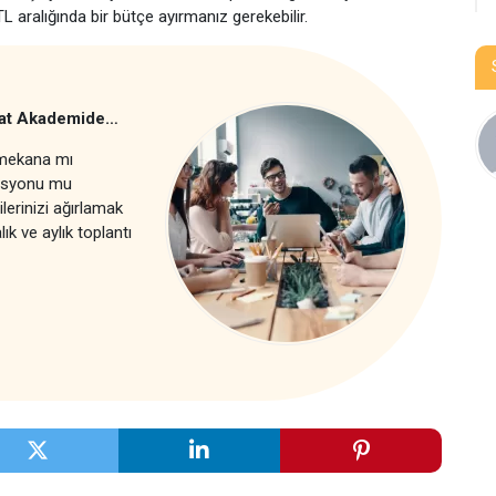
L aralığında bir bütçe ayırmanız gerekebilir.
Sanat Akademide…
r mekana mı
zasyonu mu
lerinizi ağırlamak
k ve aylık toplantı