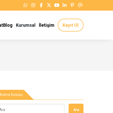
atBlog
Kurumsal
İletişim
Kayıt Ol
Arama Kutusu
Ara