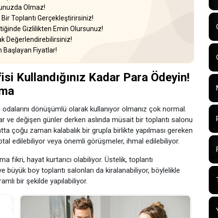
ğunuzda Olmaz!
ir Toplantı Gerçekleştirirsiniz!
ğinde Gizlilikten Emin Olursunuz!
 Değerlendirebilirsiniz!
 Başlayan Fiyatlar!
isi Kullandığınız Kadar Para Ödeyin!
ama
tı odalarını dönüşümlü olarak kullanıyor olmanız çok normal.
lar ve değişen günler derken aslında müsait bir toplantı salonu
Hatta çoğu zaman kalabalık bir grupla birlikte yapılması gereken
tal edilebiliyor veya önemli görüşmeler, ihmal edilebiliyor.
fikri, hayat kurtarıcı olabiliyor. Üstelik, toplantı
 büyük boy toplantı salonları da kiralanabiliyor, böylelikle
lı bir şekilde yapılabiliyor.