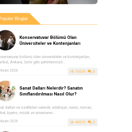
Popüler Bloglar
Konservatuvar Bölümü Olan
Üniversiteler ve Kontenjanları
servatuvar bölümü olan üniversiteler ve kontenjanları,
anbul, Ankara, İzmir gibi şehirlerimizd...
Nisan 2026
70059
0
Sanat Dalları Nelerdir? Sanatın
Sınıflandırılması Nasıl Olur?
at dalları ve özellikleri nelerdir, edebiyat, resim, mimari,
kel, tiyatro, müzik ve sinemanın...
Nisan 2026
49573
0